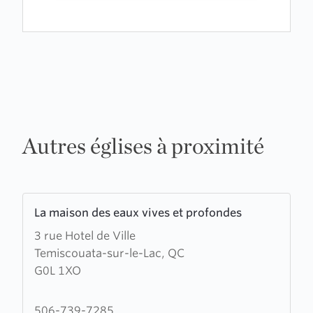
Autres églises à proximité
Learn
La maison des eaux vives et profondes
more
3 rue Hotel de Ville
about
Temiscouata-sur-le-Lac, QC
La
G0L 1XO
maison
des
eaux
506-739-7285