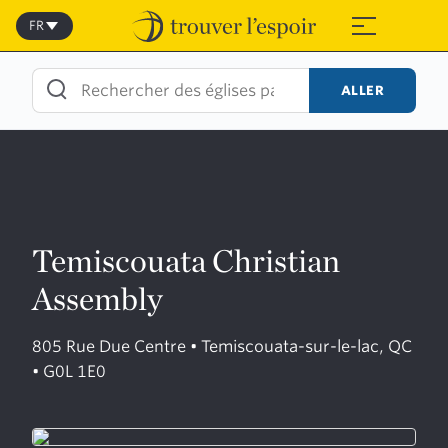
Skip
to
FR
≡
content
ALLER
Temiscouata Christian
Assembly
805 Rue Due Centre • Temiscouata-sur-le-lac, QC
• G0L 1E0