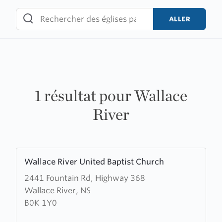
Skip
to
ALLER
content
1 résultat pour Wallace
River
Learn
Wallace River United Baptist Church
more
2441 Fountain Rd, Highway 368
about
Wallace River, NS
Wallace
B0K 1Y0
River
United