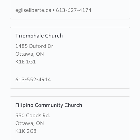
Oasis
des
egliseliberte.ca
•
613-627-4174
Nations
Learn
Triomphale Church
more
1485 Duford Dr
about
Ottawa, ON
Triomphale
K1E 1G1
Church
613-552-4914
Learn
Filipino Community Church
more
550 Codds Rd.
about
Ottawa, ON
Filipino
K1K 2G8
Community
Church