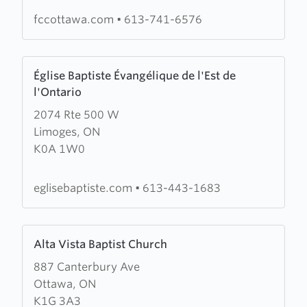
fccottawa.com
•
613-741-6576
Learn
Église Baptiste Évangélique de l'Est de
more
l'Ontario
about
2074 Rte 500 W
Église
Limoges, ON
Baptiste
K0A 1W0
Évangélique
de
l'Est
eglisebaptiste.com
•
613-443-1683
de
l'Ontario
Learn
Alta Vista Baptist Church
more
887 Canterbury Ave
about
Ottawa, ON
Alta
K1G 3A3
Vista