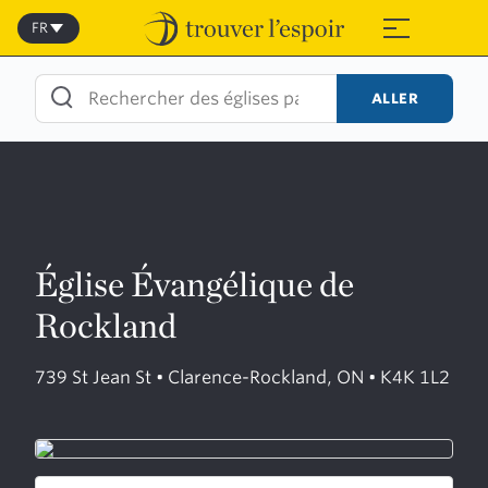
Skip
to
FR
≡
content
ALLER
Église Évangélique de
Rockland
739 St Jean St • Clarence-Rockland, ON • K4K 1L2