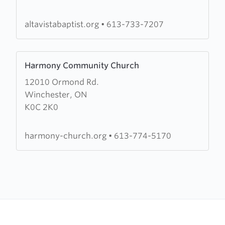
Baptist
Church
altavistabaptist.org
•
613-733-7207
Learn
Harmony Community Church
more
12010 Ormond Rd.
about
Winchester, ON
Harmony
K0C 2K0
Community
Church
harmony-church.org
•
613-774-5170