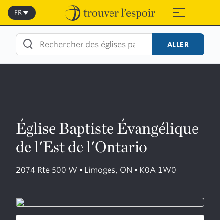
Skip
to
FR
≡
content
ALLER
Église Baptiste Évangélique
de l'Est de l'Ontario
2074 Rte 500 W • Limoges, ON • K0A 1W0