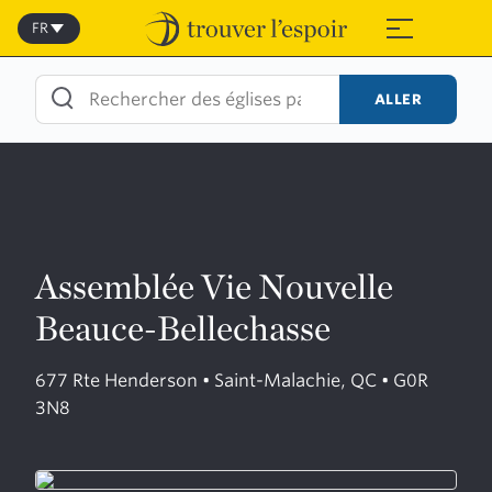
Skip
to
FR
≡
content
ALLER
Assemblée Vie Nouvelle
Beauce-Bellechasse
677 Rte Henderson • Saint-Malachie, QC • G0R
3N8