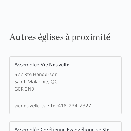
Autres églises à proximité
Learn
Assemblee Vie Nouvelle
more
677 Rte Henderson
about
Saint-Malachie, QC
Assemblee
G0R 3N0
Vie
Nouvelle
vienouvelle.ca
•
tel:418-234-2327
Learn
Assemblée Chrétienne Évangélique de Ste-