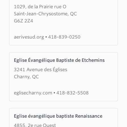
1029, de la Prairie rue O
about
Saint-Jean-Chrysostome, QC
Assemblée
G6Z 2Z4
évangélique
de
la
aerivesud.org
•
418-839-0250
Rive-
Sud
Learn
Eglise Évangélique Baptiste de Etchemins
more
3241 Avenue des Églises
about
Charny, QC
Eglise
Évangélique
Baptiste
eglisecharny.com
•
418-832-5508
de
Etchemins
Learn
Eglise évangélique baptiste Renaissance
more
4855, 2e rue Quest
about