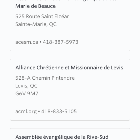
more
Marie de Beauce
about
525 Route Saint Elzéar
Assemblée
Sainte-Marie, QC
Chrétienne
Évangélique
de
acesm.ca
•
418-387-5973
Ste-
Marie
Learn
de
Alliance Chrétienne et Missionnaire de Levis
more
Beauce
528-A Chemin Pintendre
about
Levis, QC
Alliance
G6V 9M7
Chrétienne
et
Missionnaire
acml.org
•
418-833-5105
de
Levis
Learn
Assemblée évangélique de la Rive-Sud
more