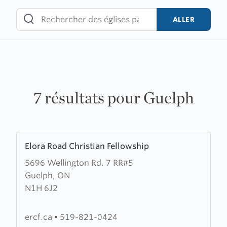
Skip
to
ALLER
content
7 résultats pour Guelph
Learn
Elora Road Christian Fellowship
more
5696 Wellington Rd. 7 RR#5
about
Guelph, ON
Elora
N1H 6J2
Road
Christian
Fellowship
ercf.ca
•
519-821-0424