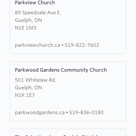
Parkview Church
more
Centre
89 Speedvale Ave E.
about
Guelph, ON
Parkview
N1E 1M3
Church
parkviewchurch.ca
•
519-822-7602
Learn
Parkwood Gardens Community Church
more
501 Whitelaw Rd.
about
Guelph, ON
Parkwood
N1K 1E7
Gardens
Community
Church
parkwoodgardens.ca
•
519-836-0180
Learn