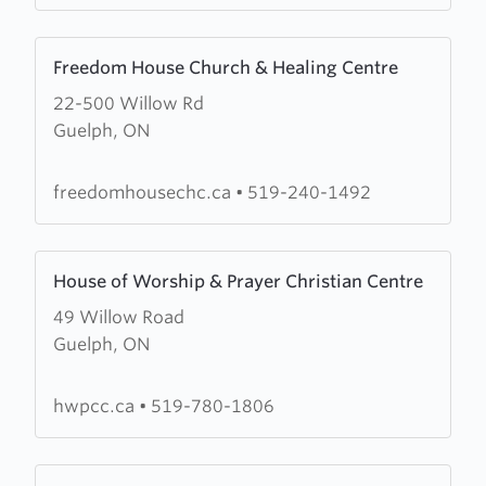
Learn
Freedom House Church & Healing Centre
more
22-500 Willow Rd
about
Guelph, ON
Freedom
House
Church
freedomhousechc.ca
•
519-240-1492
&
Healing
Learn
Centre
House of Worship & Prayer Christian Centre
more
49 Willow Road
about
Guelph, ON
House
of
Worship
hwpcc.ca
•
519-780-1806
&
Prayer
Learn
Christian