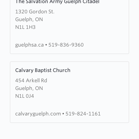
The Salvation Army Guelph Citadel
more
1320 Gordon St.
about
Guelph, ON
The
N1L 1H3
Salvation
Army
Guelph
guelphsa.ca
•
519-836-9360
Citadel
Learn
Calvary Baptist Church
more
454 Arkell Rd
about
Guelph, ON
Calvary
N1L 0J4
Baptist
Church
calvaryguelph.com
•
519-824-1161