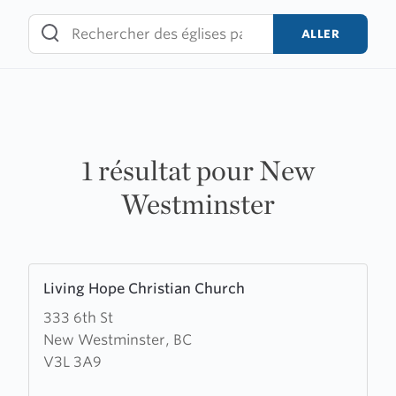
Skip
to
ALLER
content
1 résultat pour New
Westminster
Learn
Living Hope Christian Church
more
333 6th St
about
New Westminster, BC
Living
V3L 3A9
Hope
Christian