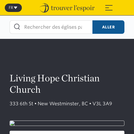
Skip
to
FR
≡
content
ALLER
Living Hope Christian
Church
333 6th St • New Westminster, BC • V3L 3A9