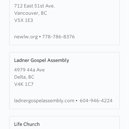
712 East 51st Ave.
about
Vancouver, BC
New
V5X 1E3
Vision
Living
Word
newlw.org
•
778-786-8376
Ministries
Learn
Ladner Gospel Assembly
more
4979 44a Ave
about
Delta, BC
Ladner
V4K 1C7
Gospel
Assembly
ladnergospelassembly.com
•
604-946-4224
Learn
Life Church
more