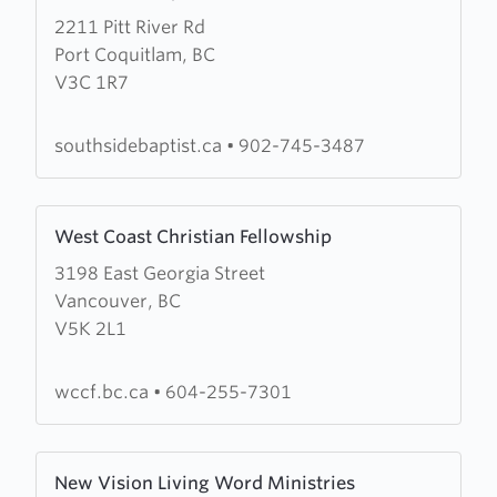
more
2211 Pitt River Rd
about
Port Coquitlam, BC
South
V3C 1R7
Side
Baptist
Church
southsidebaptist.ca
•
902-745-3487
Learn
West Coast Christian Fellowship
more
3198 East Georgia Street
about
Vancouver, BC
West
V5K 2L1
Coast
Christian
Fellowship
wccf.bc.ca
•
604-255-7301
Learn
New Vision Living Word Ministries
more