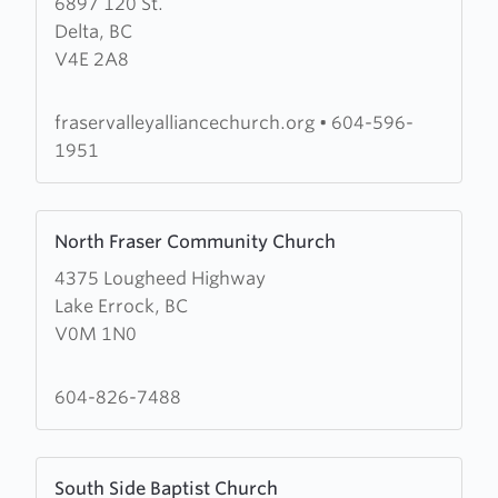
6897 120 St.
about
Delta, BC
Fraser
V4E 2A8
Valley
Alliance
Church
fraservalleyalliancechurch.org
•
604-596-
1951
Learn
North Fraser Community Church
more
4375 Lougheed Highway
about
Lake Errock, BC
North
V0M 1N0
Fraser
Community
Church
604-826-7488
Learn
South Side Baptist Church