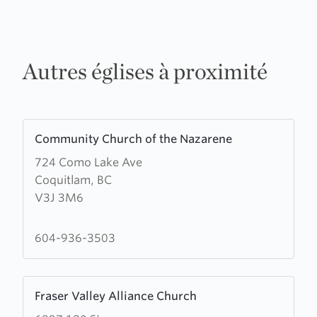
Autres églises à proximité
Learn
Community Church of the Nazarene
more
724 Como Lake Ave
about
Coquitlam, BC
Community
V3J 3M6
Church
of
the
604-936-3503
Nazarene
Learn
Fraser Valley Alliance Church
more