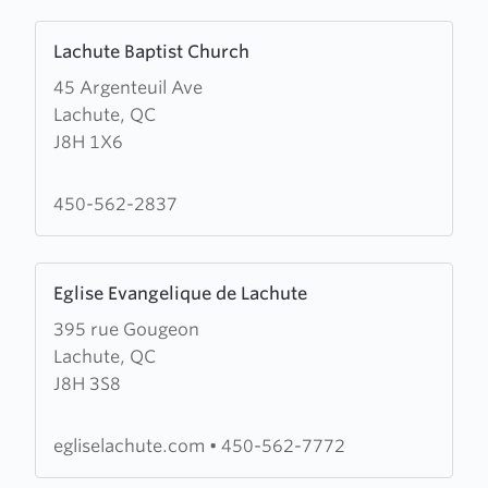
Moulins
Learn
Lachute Baptist Church
more
45 Argenteuil Ave
about
Lachute, QC
Lachute
J8H 1X6
Baptist
Church
450-562-2837
Learn
Eglise Evangelique de Lachute
more
395 rue Gougeon
about
Lachute, QC
Eglise
J8H 3S8
Evangelique
de
Lachute
egliselachute.com
•
450-562-7772