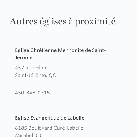
Autres églises à proximité
Learn
Eglise Chrétienne Mennonite de Saint-
more
Jerome
about
457 Rue Filion
Eglise
Saint-Jérôme, QC
Chrétienne
Mennonite
de
450-848-0315
Saint-
Jerome
Learn
Eglise Evangelique de Labelle
more
8185 Boulevard Curé-Labelle
about
Mirabel, QC
Eglise