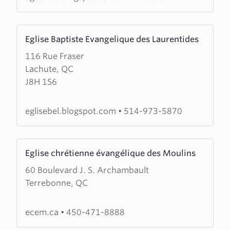
Laurentides
Learn
Eglise Baptiste Evangelique des Laurentides
more
116 Rue Fraser
about
Lachute, QC
Eglise
J8H 1S6
Baptiste
Evangelique
des
eglisebel.blogspot.com
•
514-973-5870
Laurentides
Learn
Eglise chrétienne évangélique des Moulins
more
60 Boulevard J. S. Archambault
about
Terrebonne, QC
Eglise
chrétienne
évangélique
ecem.ca
•
450-471-8888
des