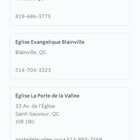
Evangelique
de
819-686-3775
Labelle
Learn
Eglise Evangelique Blainville
more
Blainville, QC
about
Eglise
Evangelique
514-704-3323
Blainville
Learn
Église La Porte de la Vallee
more
33 Av. de l'Église
about
Saint-Sauveur, QC
Église
J0R 1R0
La
Porte
de
portedelavallee.org
•
514-893-7469