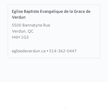
Learn
Eglise Baptiste Evangelique de la Grace de
more
Verdun
about
5500 Bannatyne Rue
Eglise
Verdun, QC
Baptiste
H4H 1G3
Evangelique
de
la
eglisedeverdun.ca
•
514-362-0447
Grace
de
Verdun