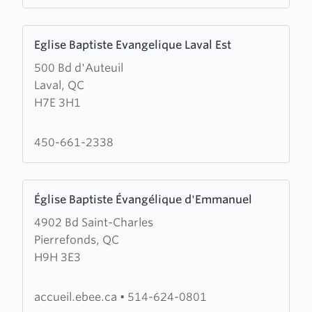
Learn
Eglise Baptiste Evangelique Laval Est
more
500 Bd d'Auteuil
about
Laval, QC
Eglise
H7E 3H1
Baptiste
Evangelique
Laval
450-661-2338
Est
Learn
Église Baptiste Évangélique d'Emmanuel
more
4902 Bd Saint-Charles
about
Pierrefonds, QC
Église
H9H 3E3
Baptiste
Évangélique
d'Emmanuel
accueil.ebee.ca
•
514-624-0801