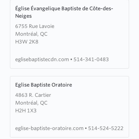
Learn
Église Évangelique Baptiste de Côte-des-
more
Neiges
about
6755 Rue Lavoie
Église
Montréal, QC
Évangelique
H3W 2K8
Baptiste
de
Côte-
eglisebaptistecdn.com
•
514-341-0483
des-
Neiges
Learn
Eglise Baptiste Oratoire
more
4863 R. Cartier
about
Montréal, QC
Eglise
H2H 1X3
Baptiste
Oratoire
eglise-baptiste-oratoire.com
•
514-524-5222