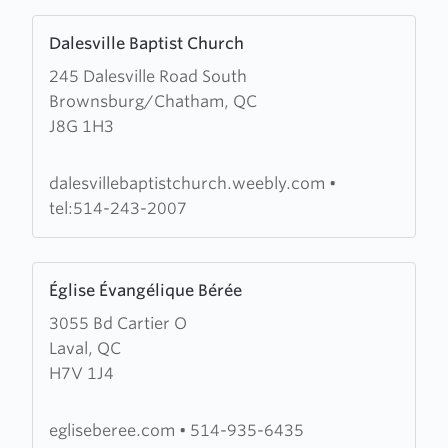
Learn
Dalesville Baptist Church
more
245 Dalesville Road South
about
Brownsburg/Chatham, QC
Dalesville
J8G 1H3
Baptist
Church
dalesvillebaptistchurch.weebly.com
•
tel:514-243-2007
Learn
Église Évangélique Bérée
more
3055 Bd Cartier O
about
Laval, QC
Église
H7V 1J4
Évangélique
Bérée
egliseberee.com
•
514-935-6435