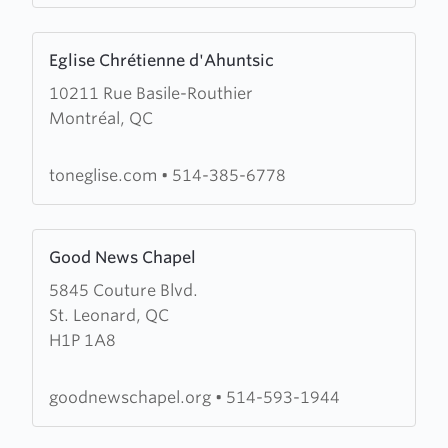
Learn
Eglise Chrétienne d'Ahuntsic
more
10211 Rue Basile-Routhier
about
Montréal, QC
Eglise
Chrétienne
d'Ahuntsic
toneglise.com
•
514-385-6778
Learn
Good News Chapel
more
5845 Couture Blvd.
about
St. Leonard, QC
Good
H1P 1A8
News
Chapel
goodnewschapel.org
•
514-593-1944