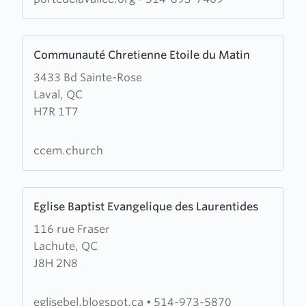
la
Vallee
Learn
Communauté Chretienne Etoile du Matin
more
3433 Bd Sainte-Rose
about
Laval, QC
Communauté
H7R 1T7
Chretienne
Etoile
du
ccem.church
Matin
Learn
Eglise Baptist Evangelique des Laurentides
more
116 rue Fraser
about
Lachute, QC
Eglise
J8H 2N8
Baptist
Evangelique
des
eglisebel.blogspot.ca
•
514-973-5870