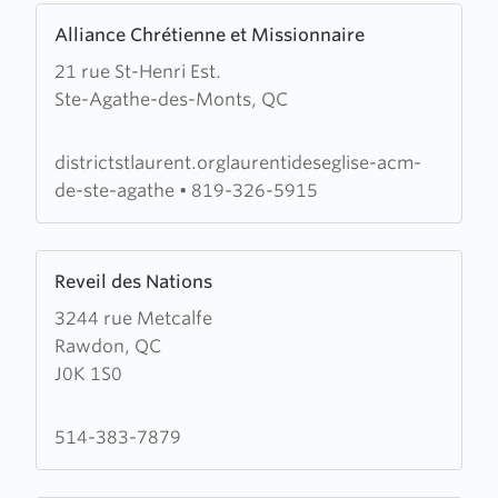
Learn
Alliance Chrétienne et Missionnaire
more
21 rue St-Henri Est.
about
Ste-Agathe-des-Monts, QC
Alliance
Chrétienne
et
districtstlaurent.orglaurentideseglise-acm-
Missionnaire
de-ste-agathe
•
819-326-5915
Learn
Reveil des Nations
more
3244 rue Metcalfe
about
Rawdon, QC
Reveil
J0K 1S0
des
Nations
514-383-7879