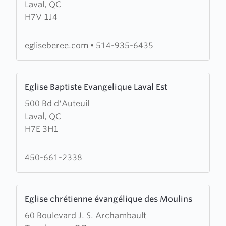
Laval, QC
Église
H7V 1J4
Évangélique
Bérée
egliseberee.com
•
514-935-6435
Learn
Eglise Baptiste Evangelique Laval Est
more
500 Bd d'Auteuil
about
Laval, QC
Eglise
H7E 3H1
Baptiste
Evangelique
Laval
450-661-2338
Est
Learn
Eglise chrétienne évangélique des Moulins
more
60 Boulevard J. S. Archambault
about