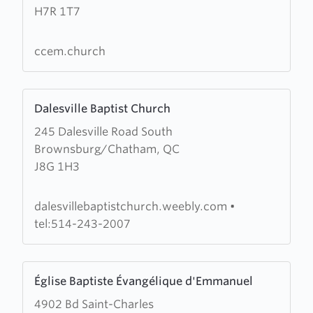
H7R 1T7
Chretienne
Etoile
du
ccem.church
Matin
Learn
Dalesville Baptist Church
more
245 Dalesville Road South
about
Brownsburg/Chatham, QC
Dalesville
J8G 1H3
Baptist
Church
dalesvillebaptistchurch.weebly.com
•
tel:514-243-2007
Learn
Église Baptiste Évangélique d'Emmanuel
more
4902 Bd Saint-Charles
about