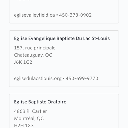
Baptiste
de
eglisevalleyfield.ca
•
450-373-0902
Valleyfield
Learn
Eglise Evangelique Baptiste Du Lac St-Louis
more
157, rue principale
about
Chateauguay, QC
Eglise
J6K 1G2
Evangelique
Baptiste
Du
eglisedulacstlouis.org
•
450-699-9770
Lac
St-
Learn
Louis
Eglise Baptiste Oratoire
more
4863 R. Cartier
about
Montréal, QC
Eglise
H2H 1X3
Baptiste