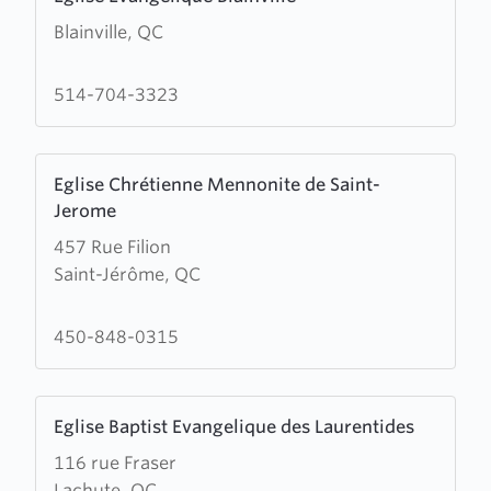
more
Blainville, QC
about
Eglise
Evangelique
514-704-3323
Blainville
Learn
Eglise Chrétienne Mennonite de Saint-
more
Jerome
about
457 Rue Filion
Eglise
Saint-Jérôme, QC
Chrétienne
Mennonite
de
450-848-0315
Saint-
Jerome
Learn
Eglise Baptist Evangelique des Laurentides
more
116 rue Fraser
about
Lachute, QC