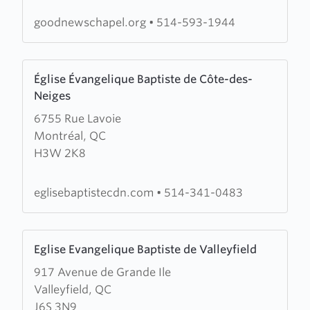
Chapel
goodnewschapel.org
•
514-593-1944
Learn
Église Évangelique Baptiste de Côte-des-
more
Neiges
about
6755 Rue Lavoie
Église
Montréal, QC
Évangelique
H3W 2K8
Baptiste
de
Côte-
eglisebaptistecdn.com
•
514-341-0483
des-
Neiges
Learn
Eglise Evangelique Baptiste de Valleyfield
more
917 Avenue de Grande Ile
about
Valleyfield, QC
Eglise
J6S 3N9
Evangelique