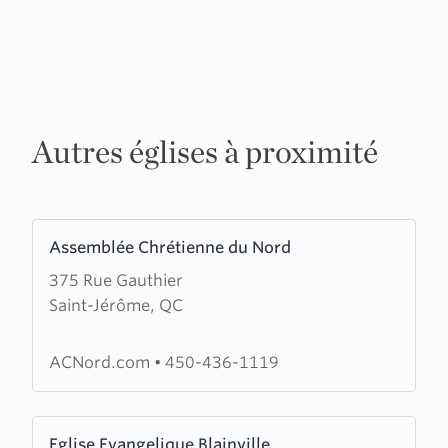
Autres églises à proximité
Learn
Assemblée Chrétienne du Nord
more
375 Rue Gauthier
about
Saint-Jérôme, QC
Assemblée
Chrétienne
du
ACNord.com
•
450-436-1119
Nord
Learn
Eglise Evangelique Blainville