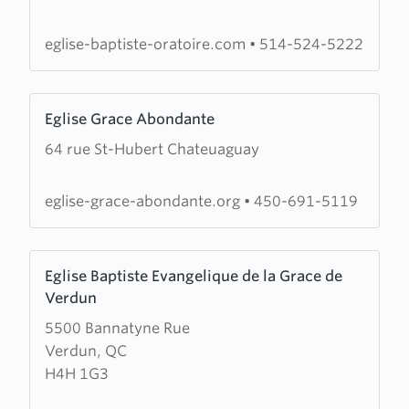
Oratoire
eglise-baptiste-oratoire.com
•
514-524-5222
Learn
Eglise Grace Abondante
more
64 rue St-Hubert Chateuaguay
about
Eglise
Grace
eglise-grace-abondante.org
•
450-691-5119
Abondante
Learn
Eglise Baptiste Evangelique de la Grace de
more
Verdun
about
5500 Bannatyne Rue
Eglise
Verdun, QC
Baptiste
H4H 1G3
Evangelique
de