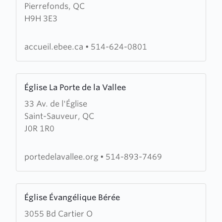
Pierrefonds, QC
Église
H9H 3E3
Baptiste
Évangélique
d'Emmanuel
accueil.ebee.ca
•
514-624-0801
Learn
Église La Porte de la Vallee
more
33 Av. de l'Église
about
Saint-Sauveur, QC
Église
J0R 1R0
La
Porte
de
portedelavallee.org
•
514-893-7469
la
Vallee
Learn
Église Évangélique Bérée
more
3055 Bd Cartier O
about