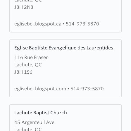
Eglise
J8H 2N8
Baptist
Evangelique
des
eglisebel.blogspot.ca
•
514-973-5870
Laurentides
Learn
Eglise Baptiste Evangelique des Laurentides
more
116 Rue Fraser
about
Lachute, QC
Eglise
J8H 1S6
Baptiste
Evangelique
des
eglisebel.blogspot.com
•
514-973-5870
Laurentides
Learn
Lachute Baptist Church
more
45 Argenteuil Ave
about
Lachute, QC
Lachute