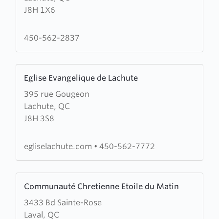
J8H 1X6
Baptist
Church
450-562-2837
Learn
Eglise Evangelique de Lachute
more
395 rue Gougeon
about
Lachute, QC
Eglise
J8H 3S8
Evangelique
de
Lachute
egliselachute.com
•
450-562-7772
Learn
Communauté Chretienne Etoile du Matin
more
3433 Bd Sainte-Rose
about
Laval, QC
Communauté