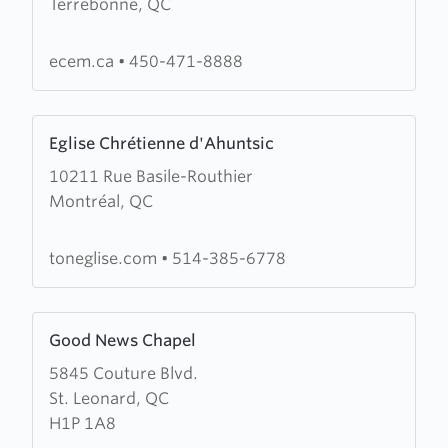
Terrebonne, QC
Eglise
chrétienne
évangélique
ecem.ca
•
450-471-8888
des
Moulins
Learn
Eglise Chrétienne d'Ahuntsic
more
10211 Rue Basile-Routhier
about
Montréal, QC
Eglise
Chrétienne
d'Ahuntsic
toneglise.com
•
514-385-6778
Learn
Good News Chapel
more
5845 Couture Blvd.
about
St. Leonard, QC
Good
H1P 1A8
News