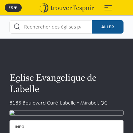
Skip
to
FR
≡
content
ALLER
Eglise Evangelique de
Labelle
8185 Boulevard Curé-Labelle • Mirabel, QC
INFO