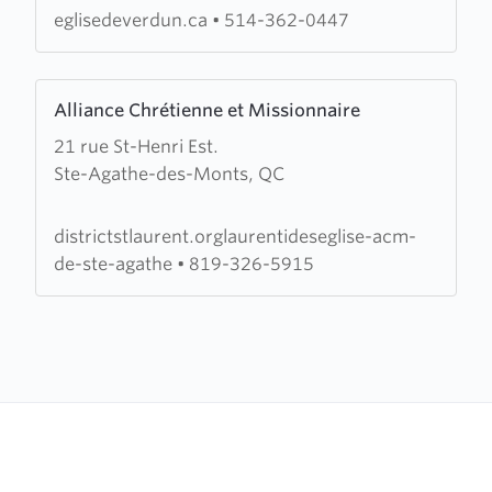
la
eglisedeverdun.ca
•
514-362-0447
Grace
de
Learn
Verdun
Alliance Chrétienne et Missionnaire
more
21 rue St-Henri Est.
about
Ste-Agathe-des-Monts, QC
Alliance
Chrétienne
et
districtstlaurent.orglaurentideseglise-acm-
Missionnaire
de-ste-agathe
•
819-326-5915