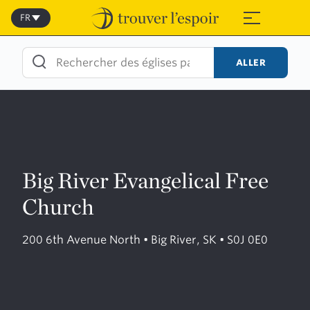
Skip
to
FR
≡
content
ALLER
Big River Evangelical Free
Church
200 6th Avenue North • Big River, SK • S0J 0E0