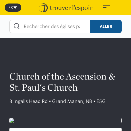
Skip
to
FR
≡
content
ALLER
Church of the Ascension &
St. Paul's Church
3 Ingalls Head Rd • Grand Manan, NB • E5G