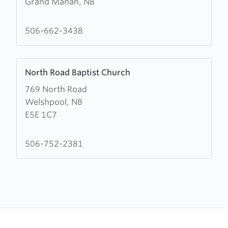
Grand Manan, NB
North
Head
Baptist
506-662-3438
Church
Learn
North Road Baptist Church
more
769 North Road
about
Welshpool, NB
North
E5E 1C7
Road
Baptist
Church
506-752-2381