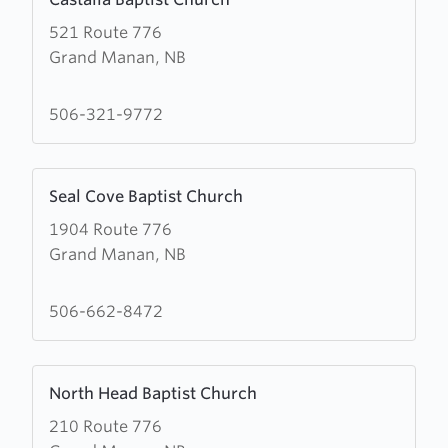
more
521 Route 776
about
Grand Manan, NB
Castalia
Baptist
Church
506-321-9772
Learn
Seal Cove Baptist Church
more
1904 Route 776
about
Grand Manan, NB
Seal
Cove
Baptist
506-662-8472
Church
Learn
North Head Baptist Church
more
210 Route 776
about