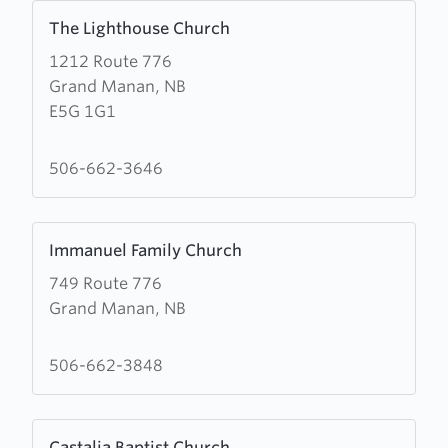
Learn
The Lighthouse Church
more
1212 Route 776
about
Grand Manan, NB
The
E5G 1G1
Lighthouse
Church
506-662-3646
Learn
Immanuel Family Church
more
749 Route 776
about
Grand Manan, NB
Immanuel
Family
Church
506-662-3848
Learn
Castalia Baptist Church