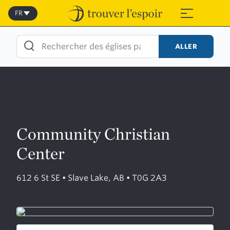
Skip
to
FR
≡
content
ALLER
Community Christian
Center
612 6 St SE • Slave Lake, AB • T0G 2A3