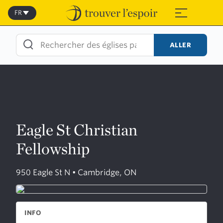
Skip
to
FR
≡
content
ALLER
Eagle St Christian
Fellowship
950 Eagle St N • Cambridge, ON
INFO