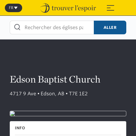
Skip
to
FR
≡
content
ALLER
Edson Baptist Church
4717 9 Ave • Edson, AB • T7E 1E2
INFO