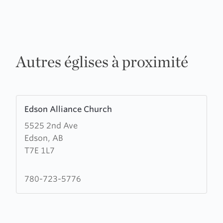
Autres églises à proximité
Learn
Edson Alliance Church
more
5525 2nd Ave
about
Edson, AB
Edson
T7E 1L7
Alliance
Church
780-723-5776