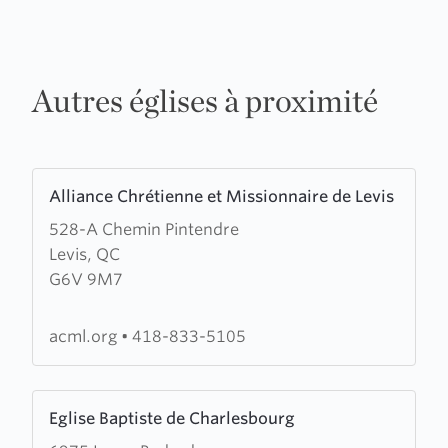
Autres églises à proximité
Learn
Alliance Chrétienne et Missionnaire de Levis
more
528-A Chemin Pintendre
about
Levis, QC
Alliance
G6V 9M7
Chrétienne
et
Missionnaire
acml.org
•
418-833-5105
de
Levis
Learn
Eglise Baptiste de Charlesbourg
more