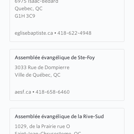
6975 Isaac-Bedard
about
Quebec, QC
Eglise
G1H 3C9
Baptiste
de
Charlesbourg
eglisebaptiste.ca
•
418-622-4948
Learn
Assemblée évangélique de Ste-Foy
more
3033 Rue de Dompierre
about
Ville de Québec, QC
Assemblée
évangélique
de
aesf.ca
•
418-658-6460
Ste-
Foy
Learn
Assemblée évangélique de la Rive-Sud
more
1029, de la Prairie rue O
about
Saint-Jean-Chrysostome, QC