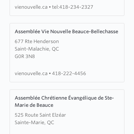
vienouvelle.ca
•
tel:418-234-2327
Learn
Assemblée Vie Nouvelle Beauce-Bellechasse
more
677 Rte Henderson
about
Saint-Malachie, QC
Assemblée
G0R 3N8
Vie
Nouvelle
Beauce-
vienouvelle.ca
•
418-222-4456
Bellechasse
Learn
Assemblée Chrétienne Évangélique de Ste-
more
Marie de Beauce
about
525 Route Saint Elzéar
Assemblée
Sainte-Marie, QC
Chrétienne
Évangélique