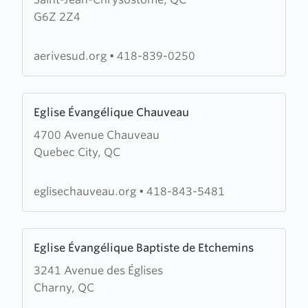
Assemblée
G6Z 2Z4
évangélique
de
la
aerivesud.org
•
418-839-0250
Rive-
Sud
Learn
Eglise Évangélique Chauveau
more
4700 Avenue Chauveau
about
Quebec City, QC
Eglise
Évangélique
Chauveau
eglisechauveau.org
•
418-843-5481
Learn
Eglise Évangélique Baptiste de Etchemins
more
3241 Avenue des Églises
about
Charny, QC
Eglise
Évangélique