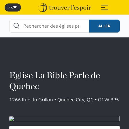
Skip
to
FR
≡
content
ALLER
Eglise La Bible Parle de
Quebec
1266 Rue du Grillon • Quebec City, QC • G1W 3P5