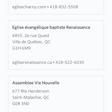
Baptiste
eglisecharny.com
•
418-832-5508
de
Etchemins
Learn
Eglise évangélique baptiste Renaissance
more
4855, 2e rue Quest
about
Ville de Québec, QC
Eglise
G1H 6M9
évangélique
baptiste
Renaissance
egliserenaissance.ca
•
418-522-6030
Learn
Assemblee Vie Nouvelle
more
677 Rte Henderson
about
Saint-Malachie, QC
Assemblee
G0R 3N0
Vie
Nouvelle