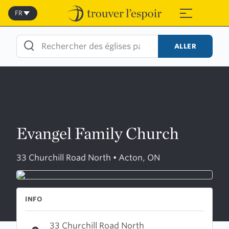
Skip
to
FR
≡
content
ALLER
Evangel Family Church
33 Churchill Road North • Acton, ON
INFO
33 Churchill Road North