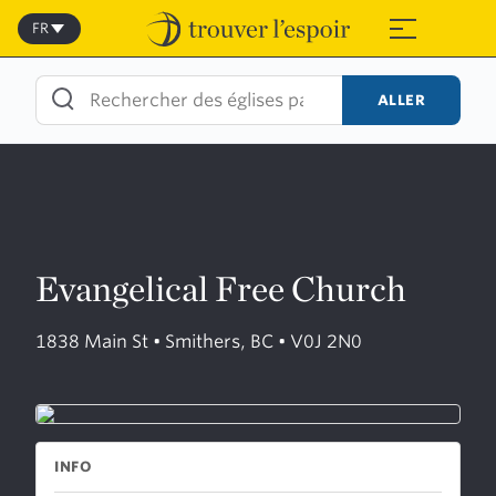
Skip
to
FR
≡
content
ALLER
Evangelical Free Church
1838 Main St • Smithers, BC • V0J 2N0
INFO