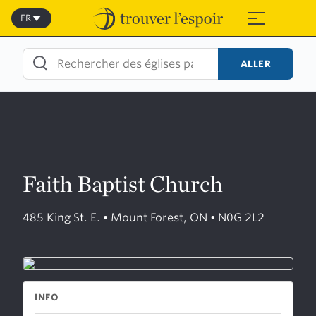
Skip
to
FR
≡
content
ALLER
Faith Baptist Church
485 King St. E. • Mount Forest, ON • N0G 2L2
INFO