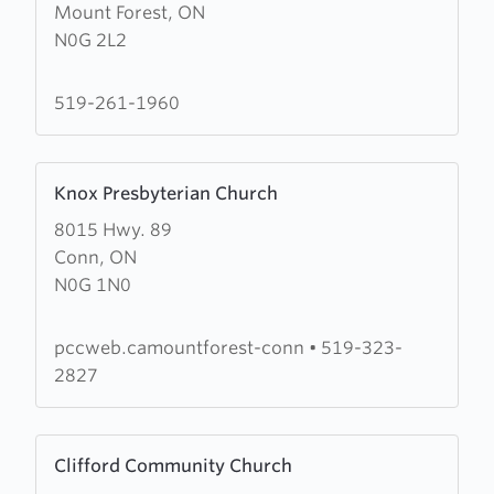
Mount Forest, ON
Mount
N0G 2L2
Forest
Victory
Church
519-261-1960
Learn
Knox Presbyterian Church
more
8015 Hwy. 89
about
Conn, ON
Knox
N0G 1N0
Presbyterian
Church
pccweb.camountforest-conn
•
519-323-
2827
Learn
Clifford Community Church
more