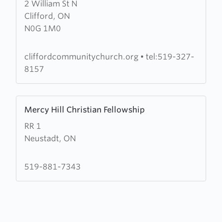
2 William St N
about
Clifford, ON
Clifford
N0G 1M0
Community
Church
cliffordcommunitychurch.org
•
tel:519-327-
8157
Learn
Mercy Hill Christian Fellowship
more
RR 1
about
Neustadt, ON
Mercy
Hill
Christian
519-881-7343
Fellowship