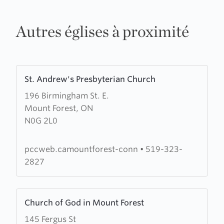
Autres églises à proximité
Learn
St. Andrew's Presbyterian Church
more
196 Birmingham St. E.
about
Mount Forest, ON
St.
N0G 2L0
Andrew's
Presbyterian
Church
pccweb.camountforest-conn
•
519-323-
2827
Learn
Church of God in Mount Forest
more
145 Fergus St
about