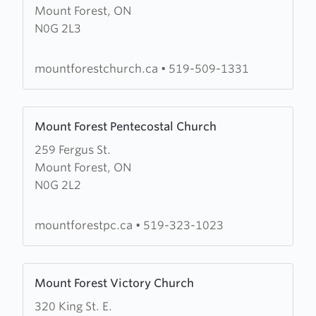
Mount Forest, ON
Church
N0G 2L3
of
God
in
mountforestchurch.ca
•
519-509-1331
Mount
Forest
Learn
Mount Forest Pentecostal Church
more
259 Fergus St.
about
Mount Forest, ON
Mount
N0G 2L2
Forest
Pentecostal
Church
mountforestpc.ca
•
519-323-1023
Learn
Mount Forest Victory Church
more
320 King St. E.
about