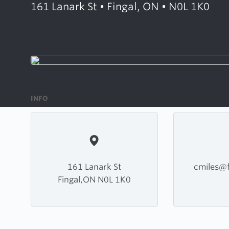
161 Lanark St • Fingal, ON • N0L 1K0
INFO
161 Lanark St
cmiles@f
Fingal,ON N0L 1K0