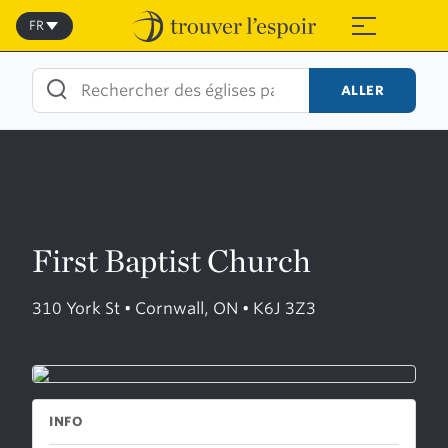
Skip
to
FR
≡
content
ALLER
First Baptist Church
310 York St • Cornwall, ON • K6J 3Z3
INFO