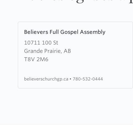
Learn
Believers Full Gospel Assembly
more
about
10711 100 St
Believers
Grande Prairie, AB
Full
T8V 2M6
Gospel
Assembly
believerschurchgp.ca
•
780-532-0444