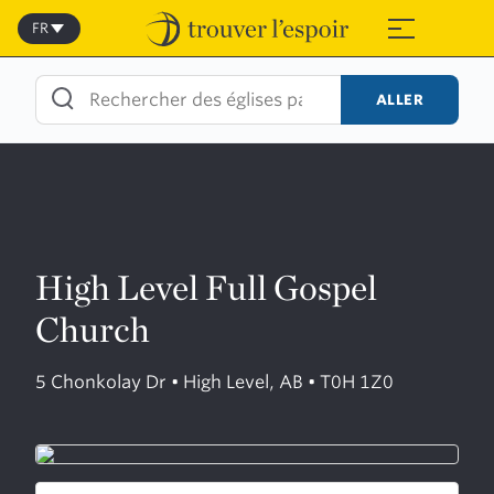
Skip
to
FR
≡
content
ALLER
High Level Full Gospel
Church
5 Chonkolay Dr • High Level, AB • T0H 1Z0