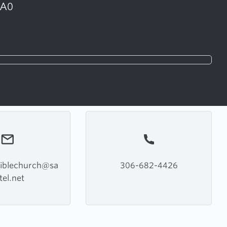
2A0
iblechurch@sa
306-682-4426
tel.net