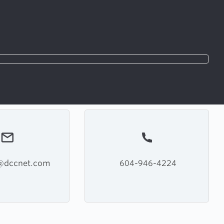
d@dccnet.com
604-946-4224