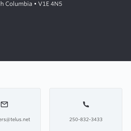
sh Columbia • V1E 4N5
ers@telus.net
250-832-3433