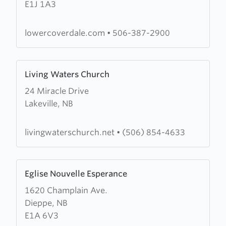
E1J 1A3
Coverdale
Baptist
Church
lowercoverdale.com
•
506-387-2900
Learn
Living Waters Church
more
24 Miracle Drive
about
Lakeville, NB
Living
Waters
Church
livingwaterschurch.net
•
(506) 854-4633
Learn
Eglise Nouvelle Esperance
more
1620 Champlain Ave.
about
Dieppe, NB
Eglise
E1A 6V3
Nouvelle