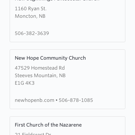
more
1160 Ryan St.
about
Moncton, NB
New
Beginnings
Pentecostal
506-382-3639
Church
Learn
New Hope Community Church
more
47529 Homestead Rd
about
Steeves Mountain, NB
New
E1G 4K3
Hope
Community
Church
newhopenb.com
•
506-878-1085
Learn
First Church of the Nazarene
more
21 Fieldcrest Dr.