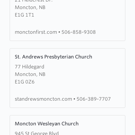
about
Moncton, NB
First
E1G 1T1
Church
of
the
monctonfirst.com
•
506-858-9308
Nazarene
Learn
St. Andrews Presbyterian Church
more
77 Hildegard
about
Moncton, NB
St.
E1G 0Z6
Andrews
Presbyterian
Church
standrewsmoncton.com
•
506-389-7707
Learn
Moncton Wesleyan Church
more
945 St George Blvd
about