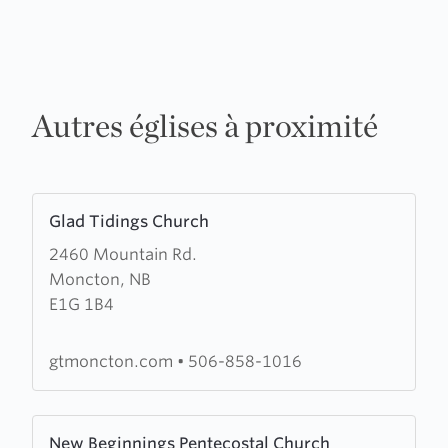
Autres églises à proximité
Learn
Glad Tidings Church
more
2460 Mountain Rd.
about
Moncton, NB
Glad
E1G 1B4
Tidings
Church
gtmoncton.com
•
506-858-1016
Learn
New Beginnings Pentecostal Church