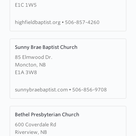
E1C 1W5
Baptist
Church
highfieldbaptist.org
•
506-857-4260
Learn
Sunny Brae Baptist Church
more
85 Elmwood Dr.
about
Moncton, NB
Sunny
E1A 3W8
Brae
Baptist
Church
sunnybraebaptist.com
•
506-856-9708
Learn
Bethel Presbyterian Church
more
600 Coverdale Rd
about
Riverview, NB
Bethel