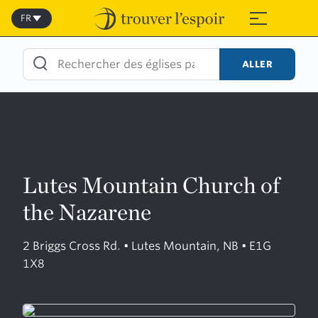
Skip
to
FR
≡
content
ALLER
Lutes Mountain Church of
the Nazarene
2 Briggs Cross Rd. • Lutes Mountain, NB • E1G
1X8