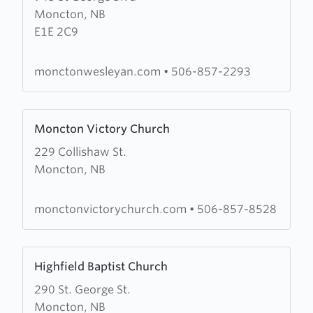
Moncton, NB
Moncton
E1E 2C9
Wesleyan
Church
monctonwesleyan.com
•
506-857-2293
Learn
Moncton Victory Church
more
229 Collishaw St.
about
Moncton, NB
Moncton
Victory
Church
monctonvictorychurch.com
•
506-857-8528
Learn
Highfield Baptist Church
more
290 St. George St.
about
Moncton, NB
Highfield