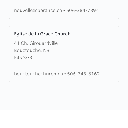
Esperance
nouvelleesperance.ca
•
506-384-7894
Learn
Eglise de la Grace Church
more
41 Ch. Girouardville
about
Bouctouche, NB
Eglise
E4S 3G3
de
la
Grace
bouctouchechurch.ca
•
506-743-8162
Church