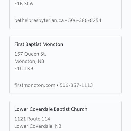
E1B 3K6
Presbyterian
Church
bethelpresbyterian.ca
•
506-386-6254
Learn
First Baptist Moncton
more
157 Queen St.
about
Moncton, NB
First
E1C 1K9
Baptist
Moncton
firstmoncton.com
•
506-857-1113
Learn
Lower Coverdale Baptist Church
more
1121 Route 114
about
Lower Coverdale, NB
Lower