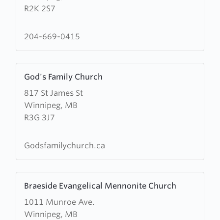
R2K 2S7
Kildonan
Baptist
Church
204-669-0415
Learn
God's Family Church
more
817 St James St
about
Winnipeg, MB
God's
R3G 3J7
Family
Church
Godsfamilychurch.ca
Learn
Braeside Evangelical Mennonite Church
more
1011 Munroe Ave.
about
Winnipeg, MB
Braeside