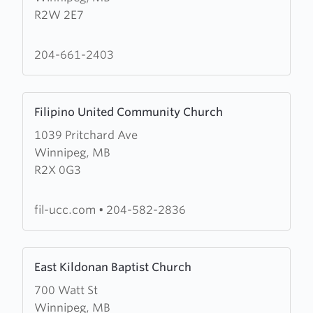
R2W 2E7
for
Freedom
Ministries
204-661-2403
Learn
Filipino United Community Church
more
1039 Pritchard Ave
about
Winnipeg, MB
Filipino
R2X 0G3
United
Community
Church
fil-ucc.com
•
204-582-2836
Learn
East Kildonan Baptist Church
more
700 Watt St
about
Winnipeg, MB
East