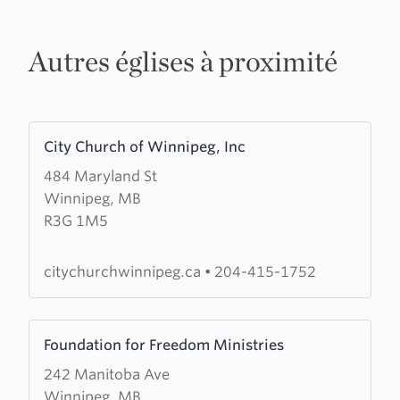
Autres églises à proximité
Learn
City Church of Winnipeg, Inc
more
484 Maryland St
about
Winnipeg, MB
City
R3G 1M5
Church
of
Winnipeg,
citychurchwinnipeg.ca
•
204-415-1752
Inc
Learn
Foundation for Freedom Ministries
more
242 Manitoba Ave
about
Winnipeg, MB
Foundation