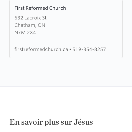
Learn
First Reformed Church
more
632 Lacroix St
about
Chatham, ON
First
N7M 2X4
Reformed
Church
firstreformedchurch.ca
•
519-354-8257
En savoir plus sur Jésus