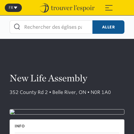
Skip
to
FR
≡
content
ALLER
New Life Assembly
352 County Rd 2 • Belle River, ON • N0R 1A0
INFO