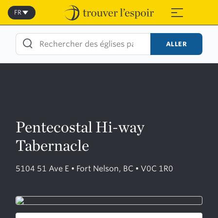
Skip
to
FR
≡
content
ALLER
Pentecostal Hi-way
Tabernacle
5104 51 Ave E • Fort Nelson, BC • V0C 1R0