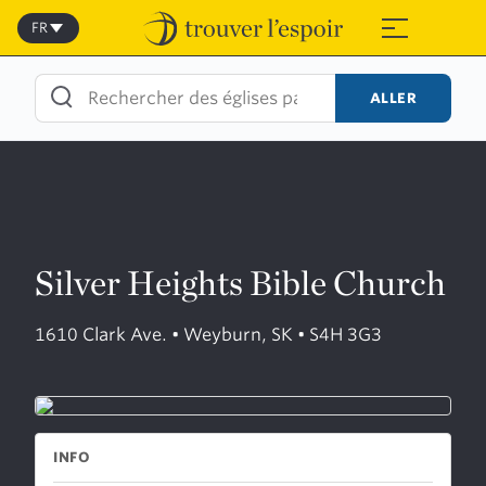
Skip
to
FR
≡
content
ALLER
Silver Heights Bible Church
1610 Clark Ave. • Weyburn, SK • S4H 3G3
INFO