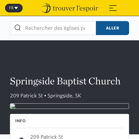
Skip
to
FR
≡
content
ALLER
Springside Baptist Church
209 Patrick St • Springside, SK
INFO
209 Patrick St