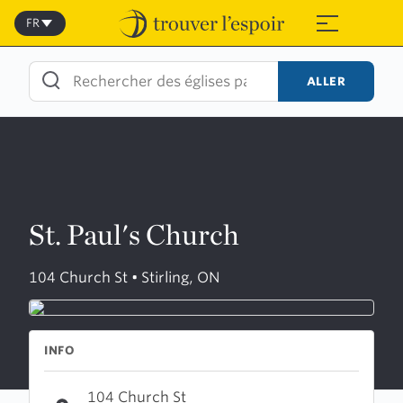
Skip
to
FR
≡
content
ALLER
St. Paul's Church
104 Church St • Stirling, ON
INFO
104 Church St