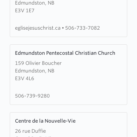
Edmundston, NB
Church
E3V 1E7
of
Jesus
Christ
eglisejesuschrist.ca
•
506-733-7082
of
Edmundston
Learn
Edmundston Pentecostal Christian Church
more
159 Olivier Boucher
about
Edmundston, NB
Edmundston
E3V 4L6
Pentecostal
Christian
Church
506-739-9280
Learn
Centre de la Nouvelle-Vie
more
26 rue Duffie
about