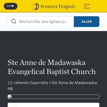
Skip
to
FR
≡
content
ALLER
Ste Anne de Madawaska
Evangelical Baptist Church
12 cehemin Guerrette • Ste Anne de Madawaska,
NB