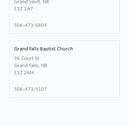
Grand Sault, NB
Centre
E3Z 1A7
de
la
Nouvelle-
506-473-5804
Vie
Learn
Grand Falls Baptist Church
more
96 Court St
about
Grand Falls, NB
Grand
E3Z 2M4
Falls
Baptist
Church
506-473-5107