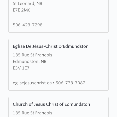
St Leonard, NB
St
E7E 2M6
Leonard
Evangelical
Baptist
506-423-7298
Assembly
Learn
Église De Jésus-Christ D'Edmundston
more
135 Rue St François
about
Edmundston, NB
Église
E3V 1E7
De
Jésus-
Christ
eglisejesuschrist.ca
•
506-733-7082
D'Edmundston
Learn
Church of Jesus Christ of Edmundston
more
135 Rue St François
about