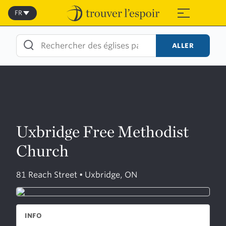
Skip
to
FR
≡
content
ALLER
Uxbridge Free Methodist
Church
81 Reach Street • Uxbridge, ON
INFO