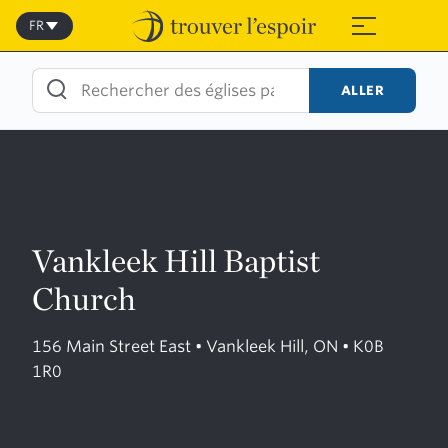
Skip
to
FR
≡
content
ALLER
Vankleek Hill Baptist
Church
156 Main Street East • Vankleek Hill, ON • K0B
1R0