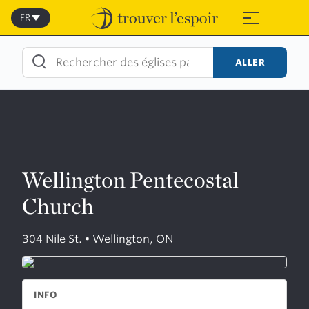
Skip
to
FR
≡
content
ALLER
Wellington Pentecostal
Church
304 Nile St. • Wellington, ON
INFO