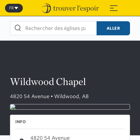
Skip
to
FR
≡
content
ALLER
Wildwood Chapel
4820 54 Avenue • Wildwood, AB
INFO
4820 54 Avenue