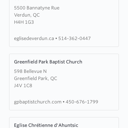
about
5500 Bannatyne Rue
Eglise
Verdun, QC
Baptiste
H4H 1G3
Evangelique
de
la
eglisedeverdun.ca
•
514-362-0447
Grace
de
Learn
Verdun
Greenfield Park Baptist Church
more
598 Bellevue N
about
Greenfield Park, QC
Greenfield
J4V 1C8
Park
Baptist
Church
gpbaptistchurch.com
•
450-676-1799
Learn
Eglise Chrétienne d'Ahuntsic
more