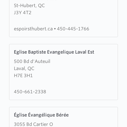
St-Hubert, QC
Eglise
J3Y 4T2
de
l'espoir
de
espoirsthubert.ca
•
450-445-1766
St-
Hubert
Learn
Eglise Baptiste Evangelique Laval Est
more
500 Bd d'Auteuil
about
Laval, QC
Eglise
H7E 3H1
Baptiste
Evangelique
Laval
450-661-2338
Est
Learn
Église Évangélique Bérée
more
3055 Bd Cartier O
about