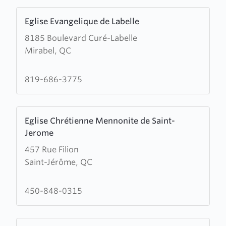
Learn
Eglise Evangelique de Labelle
more
8185 Boulevard Curé-Labelle
about
Mirabel, QC
Eglise
Evangelique
de
819-686-3775
Labelle
Learn
Eglise Chrétienne Mennonite de Saint-
more
Jerome
about
457 Rue Filion
Eglise
Saint-Jérôme, QC
Chrétienne
Mennonite
de
450-848-0315
Saint-
Jerome
Learn