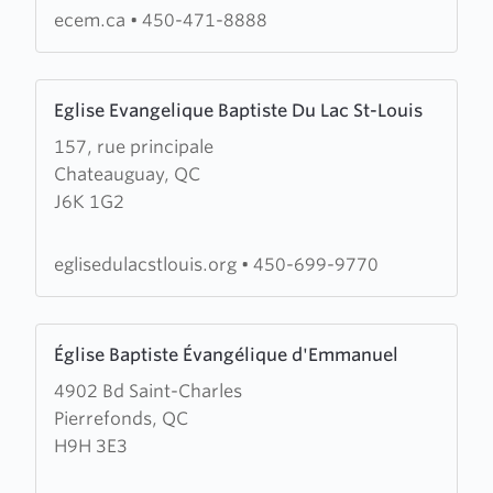
évangélique
ecem.ca
•
450-471-8888
des
Moulins
Learn
Eglise Evangelique Baptiste Du Lac St-Louis
more
157, rue principale
about
Chateauguay, QC
Eglise
J6K 1G2
Evangelique
Baptiste
Du
eglisedulacstlouis.org
•
450-699-9770
Lac
St-
Learn
Louis
Église Baptiste Évangélique d'Emmanuel
more
4902 Bd Saint-Charles
about
Pierrefonds, QC
Église
H9H 3E3
Baptiste
Évangélique