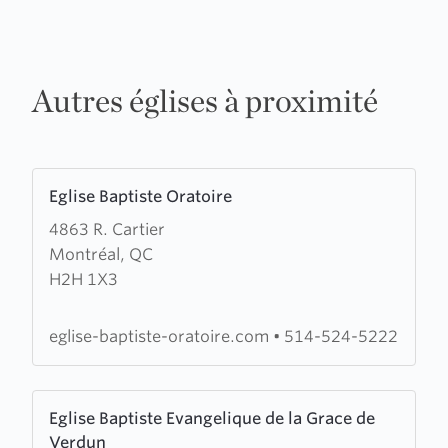
Autres églises à proximité
Learn
Eglise Baptiste Oratoire
more
4863 R. Cartier
about
Montréal, QC
Eglise
H2H 1X3
Baptiste
Oratoire
eglise-baptiste-oratoire.com
•
514-524-5222
Learn
Eglise Baptiste Evangelique de la Grace de
more
Verdun