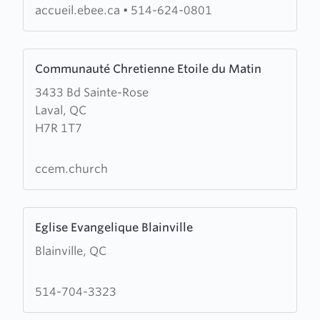
d'Emmanuel
accueil.ebee.ca
•
514-624-0801
Learn
Communauté Chretienne Etoile du Matin
more
3433 Bd Sainte-Rose
about
Laval, QC
Communauté
H7R 1T7
Chretienne
Etoile
du
ccem.church
Matin
Learn
Eglise Evangelique Blainville
more
Blainville, QC
about
Eglise
Evangelique
514-704-3323
Blainville