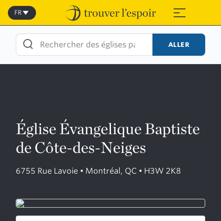
Skip
to
FR
≡
content
ALLER
Église Évangelique Baptiste
de Côte-des-Neiges
6755 Rue Lavoie • Montréal, QC • H3W 2K8