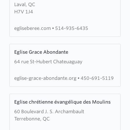
Laval, QC
Église
H7V 1J4
Évangélique
Bérée
egliseberee.com
•
514-935-6435
Learn
Eglise Grace Abondante
more
64 rue St-Hubert Chateuaguay
about
Eglise
Grace
eglise-grace-abondante.org
•
450-691-5119
Abondante
Learn
Eglise chrétienne évangélique des Moulins
more
60 Boulevard J. S. Archambault
about
Terrebonne, QC
Eglise
chrétienne