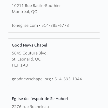
10211 Rue Basile-Routhier
about
Montréal, QC
Eglise
Chrétienne
d'Ahuntsic
toneglise.com
•
514-385-6778
Learn
Good News Chapel
more
5845 Couture Blvd.
about
St. Leonard, QC
Good
H1P 1A8
News
Chapel
goodnewschapel.org
•
514-593-1944
Learn
Eglise de l'espoir de St-Hubert
more
2276 rue Rocheleau
about