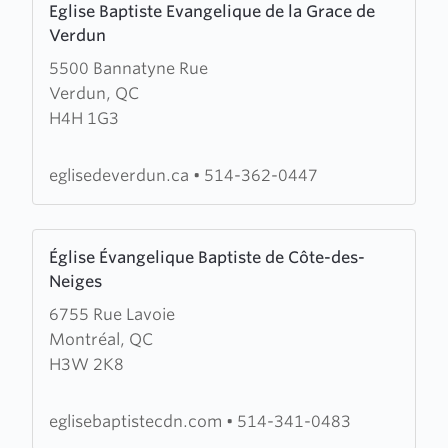
Eglise Baptiste Evangelique de la Grace de
more
Verdun
about
5500 Bannatyne Rue
Eglise
Verdun, QC
Baptiste
H4H 1G3
Evangelique
de
la
eglisedeverdun.ca
•
514-362-0447
Grace
de
Learn
Verdun
Église Évangelique Baptiste de Côte-des-
more
Neiges
about
6755 Rue Lavoie
Église
Montréal, QC
Évangelique
H3W 2K8
Baptiste
de
Côte-
eglisebaptistecdn.com
•
514-341-0483
des-