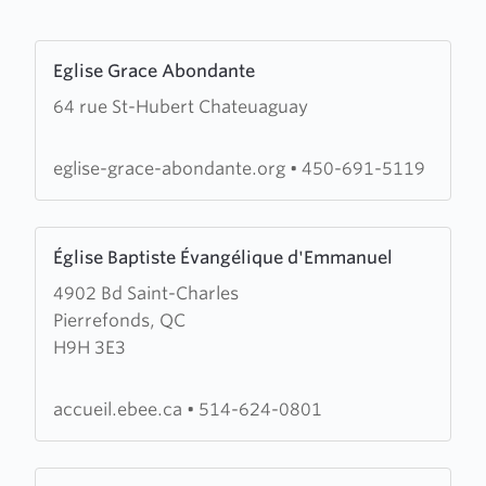
Learn
Eglise Grace Abondante
more
64 rue St-Hubert Chateuaguay
about
Eglise
Grace
eglise-grace-abondante.org
•
450-691-5119
Abondante
Learn
Église Baptiste Évangélique d'Emmanuel
more
4902 Bd Saint-Charles
about
Pierrefonds, QC
Église
H9H 3E3
Baptiste
Évangélique
d'Emmanuel
accueil.ebee.ca
•
514-624-0801
Learn