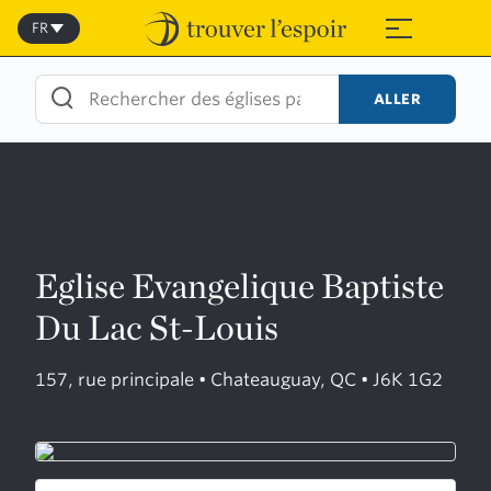
Skip
to
FR
≡
content
ALLER
Eglise Evangelique Baptiste
Du Lac St-Louis
157, rue principale • Chateauguay, QC • J6K 1G2