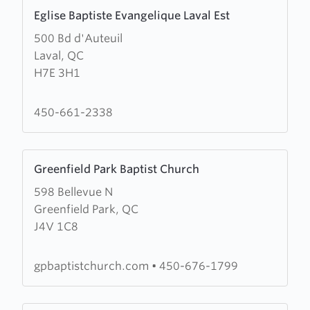
Learn
Eglise Baptiste Evangelique Laval Est
more
500 Bd d'Auteuil
about
Laval, QC
Eglise
H7E 3H1
Baptiste
Evangelique
Laval
450-661-2338
Est
Learn
Greenfield Park Baptist Church
more
598 Bellevue N
about
Greenfield Park, QC
Greenfield
J4V 1C8
Park
Baptist
Church
gpbaptistchurch.com
•
450-676-1799