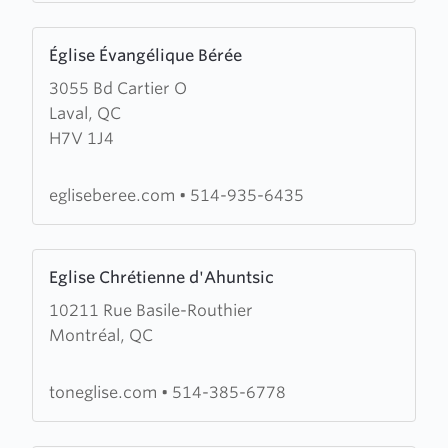
Neiges
Learn
Église Évangélique Bérée
more
3055 Bd Cartier O
about
Laval, QC
Église
H7V 1J4
Évangélique
Bérée
egliseberee.com
•
514-935-6435
Learn
Eglise Chrétienne d'Ahuntsic
more
10211 Rue Basile-Routhier
about
Montréal, QC
Eglise
Chrétienne
d'Ahuntsic
toneglise.com
•
514-385-6778