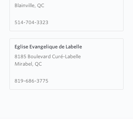
Blainville, QC
about
Eglise
Evangelique
514-704-3323
Blainville
Learn
Eglise Evangelique de Labelle
more
8185 Boulevard Curé-Labelle
about
Mirabel, QC
Eglise
Evangelique
de
819-686-3775
Labelle