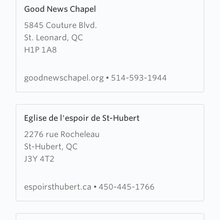
Learn
Good News Chapel
more
5845 Couture Blvd.
about
St. Leonard, QC
Good
H1P 1A8
News
Chapel
goodnewschapel.org
•
514-593-1944
Learn
Eglise de l'espoir de St-Hubert
more
2276 rue Rocheleau
about
St-Hubert, QC
Eglise
J3Y 4T2
de
l'espoir
de
espoirsthubert.ca
•
450-445-1766
St-
Hubert
Learn