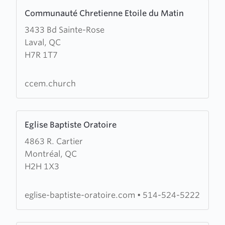
Learn
Communauté Chretienne Etoile du Matin
more
3433 Bd Sainte-Rose
about
Laval, QC
Communauté
H7R 1T7
Chretienne
Etoile
du
ccem.church
Matin
Learn
Eglise Baptiste Oratoire
more
4863 R. Cartier
about
Montréal, QC
Eglise
H2H 1X3
Baptiste
Oratoire
eglise-baptiste-oratoire.com
•
514-524-5222