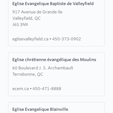
Eglise Evangelique Baptiste de Valleyfield
more
917 Avenue de Grande Ile
about
Valleyfield, QC
Eglise
J6S 3N9
Evangelique
Baptiste
de
eglisevalleyfield.ca
•
450-373-0902
Valleyfield
Learn
Eglise chrétienne évangélique des Moulins
more
60 Boulevard J. S. Archambault
about
Terrebonne, QC
Eglise
chrétienne
évangélique
ecem.ca
•
450-471-8888
des
Moulins
Learn
Eglise Evangelique Blainville
more