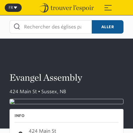
Skip
to
FR
≡
content
ALLER
Evangel Assembly
424 Main St • Sussex, NB
INFO
424 Main St