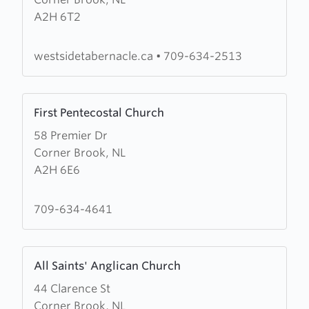
Westside
A2H 6T2
Tabernacle
westsidetabernacle.ca
•
709-634-2513
Learn
First Pentecostal Church
more
58 Premier Dr
about
Corner Brook, NL
First
A2H 6E6
Pentecostal
Church
709-634-4641
Learn
All Saints' Anglican Church
more
44 Clarence St
about
Corner Brook, NL
All