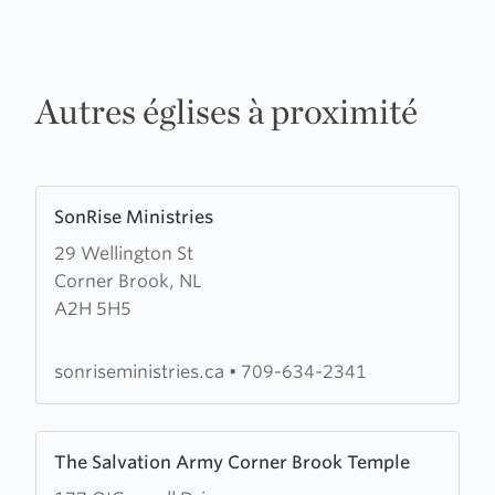
Autres églises à proximité
Learn
SonRise Ministries
more
29 Wellington St
about
Corner Brook, NL
SonRise
A2H 5H5
Ministries
sonriseministries.ca
•
709-634-2341
Learn
The Salvation Army Corner Brook Temple
more