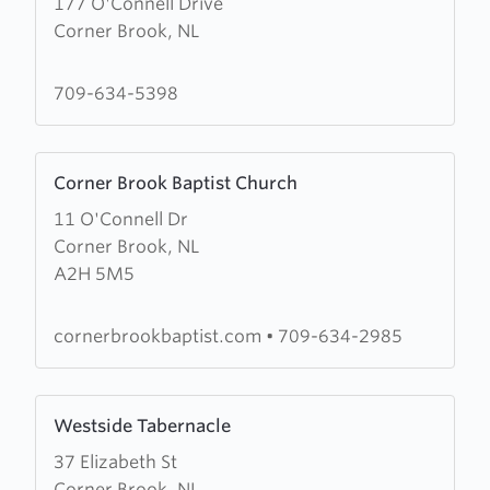
177 O'Connell Drive
about
Corner Brook, NL
The
Salvation
Army
709-634-5398
Corner
Brook
Learn
Temple
Corner Brook Baptist Church
more
11 O'Connell Dr
about
Corner Brook, NL
Corner
A2H 5M5
Brook
Baptist
Church
cornerbrookbaptist.com
•
709-634-2985
Learn
Westside Tabernacle
more
37 Elizabeth St
about
Corner Brook, NL