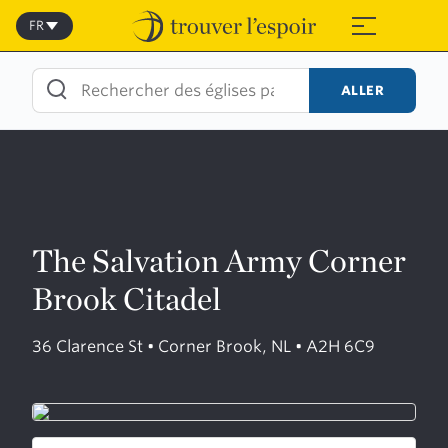
Skip
to
FR
≡
content
ALLER
The Salvation Army Corner
Brook Citadel
36 Clarence St • Corner Brook, NL • A2H 6C9