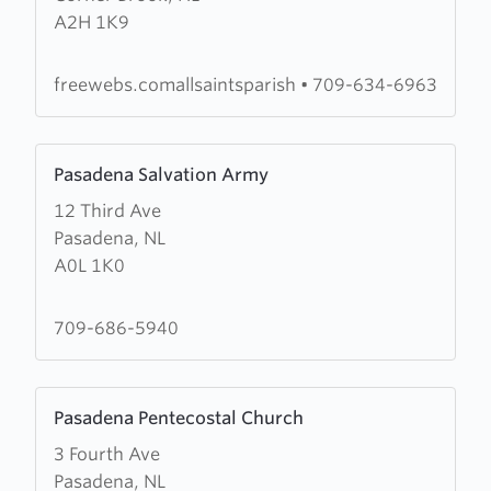
A2H 1K9
Saints'
Anglican
Church
freewebs.comallsaintsparish
•
709-634-6963
Learn
Pasadena Salvation Army
more
12 Third Ave
about
Pasadena, NL
Pasadena
A0L 1K0
Salvation
Army
709-686-5940
Learn
Pasadena Pentecostal Church
more
3 Fourth Ave
about
Pasadena, NL
Pasadena