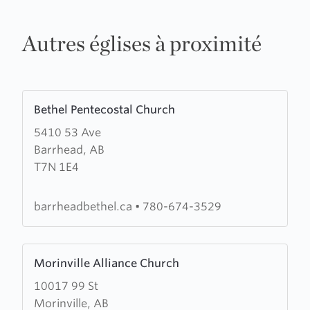
Autres églises à proximité
Learn
Bethel Pentecostal Church
more
5410 53 Ave
about
Barrhead, AB
Bethel
T7N 1E4
Pentecostal
Church
barrheadbethel.ca
•
780-674-3529
Learn
Morinville Alliance Church
more
10017 99 St
about
Morinville, AB
Morinville