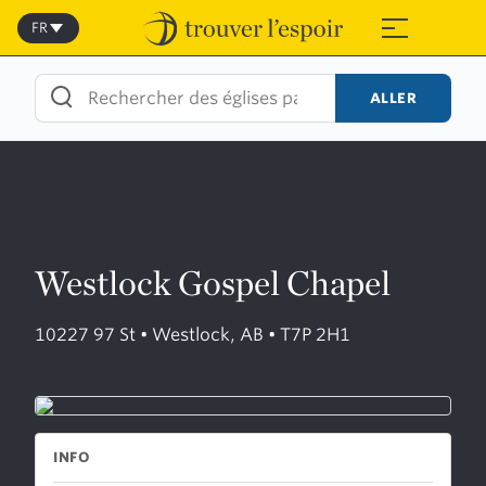
Skip
to
FR
≡
content
ALLER
Westlock Gospel Chapel
10227 97 St • Westlock, AB • T7P 2H1
INFO