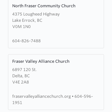
Learn
North Fraser Community Church
more
4375 Lougheed Highway
about
Lake Errock, BC
North
V0M 1N0
Fraser
Community
Church
604-826-7488
Learn
Fraser Valley Alliance Church
more
6897 120 St.
about
Delta, BC
Fraser
V4E 2A8
Valley
Alliance
Church
fraservalleyalliancechurch.org
•
604-596-
1951