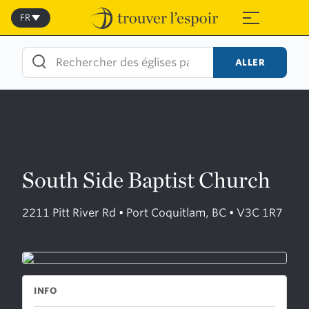
Skip
to
FR
≡
content
ALLER
South Side Baptist Church
2211 Pitt River Rd • Port Coquitlam, BC • V3C 1R7
INFO