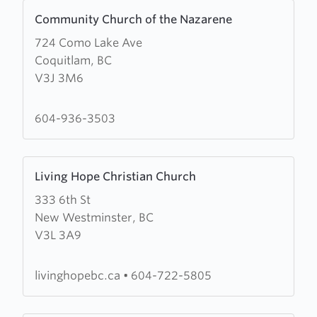
Learn
Community Church of the Nazarene
more
724 Como Lake Ave
about
Coquitlam, BC
Community
V3J 3M6
Church
of
the
604-936-3503
Nazarene
Learn
Living Hope Christian Church
more
333 6th St
about
New Westminster, BC
Living
V3L 3A9
Hope
Christian
Church
livinghopebc.ca
•
604-722-5805