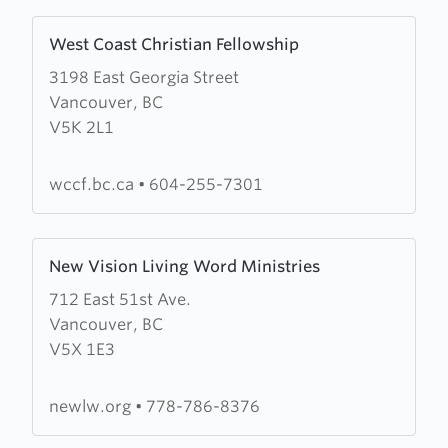
Learn
West Coast Christian Fellowship
more
3198 East Georgia Street
about
Vancouver, BC
West
V5K 2L1
Coast
Christian
Fellowship
wccf.bc.ca
•
604-255-7301
Learn
New Vision Living Word Ministries
more
712 East 51st Ave.
about
Vancouver, BC
New
V5X 1E3
Vision
Living
Word
newlw.org
•
778-786-8376
Ministries