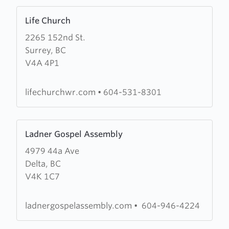
Learn
Life Church
more
2265 152nd St.
about
Surrey, BC
Life
V4A 4P1
Church
lifechurchwr.com
•
604-531-8301
Learn
Ladner Gospel Assembly
more
4979 44a Ave
about
Delta, BC
Ladner
V4K 1C7
Gospel
Assembly
ladnergospelassembly.com
•
604-946-4224