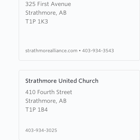
about
325 First Avenue
Strathmore
Strathmore, AB
Alliance
T1P 1K3
Church
strathmorealliance.com
•
403-934-3543
Learn
Strathmore United Church
more
about
410 Fourth Street
Strathmore
Strathmore, AB
United
T1P 1B4
Church
403-934-3025