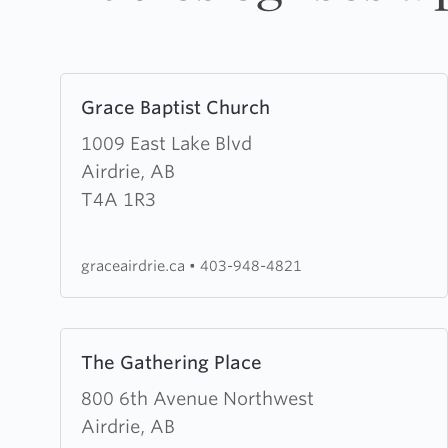
Learn
Grace Baptist Church
more
about
1009 East Lake Blvd
Grace
Airdrie, AB
Baptist
T4A 1R3
Church
graceairdrie.ca
•
403-948-4821
Learn
The Gathering Place
more
about
800 6th Avenue Northwest
The
Airdrie, AB