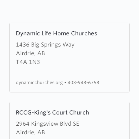
Learn
Dynamic Life Home Churches
more
about
1436 Big Springs Way
Dynamic
Airdrie, AB
Life
T4A 1N3
Home
Churches
dynamicchurches.org
•
403-948-6758
Learn
RCCG-King's Court Church
more
about
2964 Kingsview Blvd SE
RCCG-
Airdrie, AB