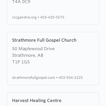
King's
T4A 0C9
Court
Church
rccgairdrie.org
•
403-420-5575
Learn
Strathmore Full Gospel Church
more
about
50 Maplewood Drive
Strathmore
Strathmore, AB
Full
T1P 1G5
Gospel
Church
strathmorefullgospel.com
•
403-934-2225
Learn
Harvest Healing Centre
more