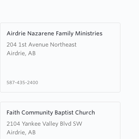
Learn
Airdrie Nazarene Family Ministries
more
about
204 1st Avenue Northeast
Airdrie
Airdrie, AB
Nazarene
Family
Ministries
587-435-2400
Learn
Faith Community Baptist Church
more
about
2104 Yankee Valley Blvd SW
Faith
Airdrie, AB