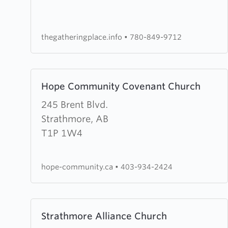
Gathering
Place
thegatheringplace.info
•
780-849-9712
Learn
Hope Community Covenant Church
more
about
245 Brent Blvd.
Hope
Strathmore, AB
Community
T1P 1W4
Covenant
Church
hope-community.ca
•
403-934-2424
Learn
Strathmore Alliance Church
more