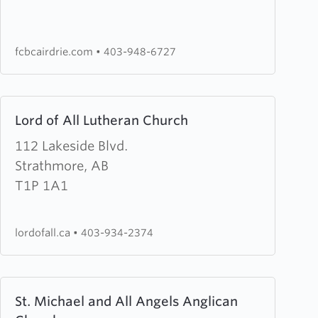
Community
Baptist
Church
fcbcairdrie.com
•
403-948-6727
Learn
Lord of All Lutheran Church
more
about
112 Lakeside Blvd.
Lord
Strathmore, AB
of
T1P 1A1
All
Lutheran
lordofall.ca
•
403-934-2374
Church
Learn
St. Michael and All Angels Anglican
more