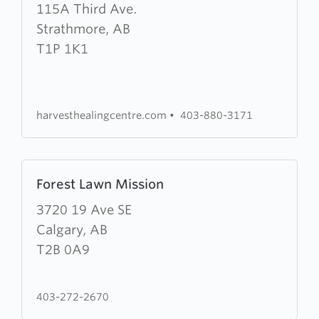
about
115A Third Ave.
Harvest
Strathmore, AB
Healing
T1P 1K1
Centre
harvesthealingcentre.com
•
403-880-3171
Learn
Forest Lawn Mission
more
about
3720 19 Ave SE
Forest
Calgary, AB
Lawn
T2B 0A9
Mission
403-272-2670