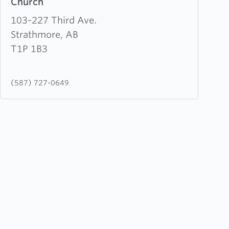
Church
about
St.
103-227 Third Ave.
Michael
Strathmore, AB
and
T1P 1B3
All
Angels
(587) 727-0649
Anglican
Church