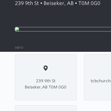
239 9th St • Beiseker, AB • T0M 0G0
INFO
239 9th St
tcbchurc
Beiseker,AB T0M 0G0