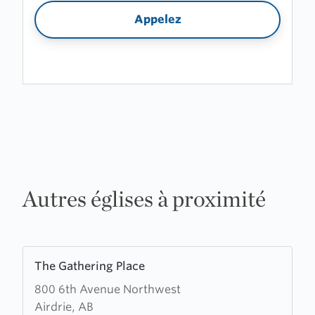
Appelez
Autres églises à proximité
Learn
The Gathering Place
more
800 6th Avenue Northwest
about
Airdrie, AB
The