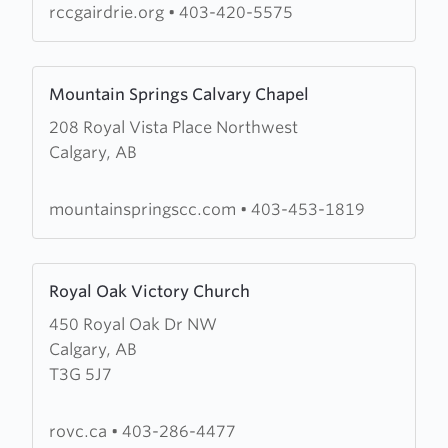
Church
rccgairdrie.org
•
403-420-5575
Learn
Mountain Springs Calvary Chapel
more
208 Royal Vista Place Northwest
about
Calgary, AB
Mountain
Springs
Calvary
mountainspringscc.com
•
403-453-1819
Chapel
Learn
Royal Oak Victory Church
more
450 Royal Oak Dr NW
about
Calgary, AB
Royal
T3G 5J7
Oak
Victory
Church
rovc.ca
•
403-286-4477