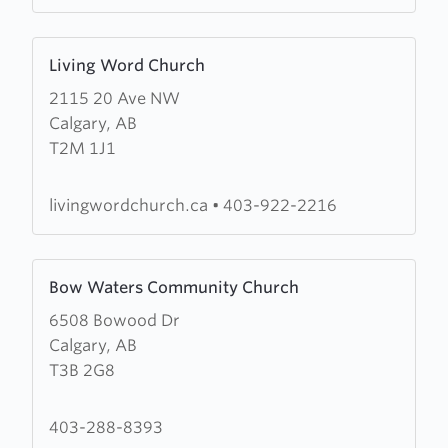
Learn
Living Word Church
more
2115 20 Ave NW
about
Calgary, AB
Living
T2M 1J1
Word
Church
livingwordchurch.ca
•
403-922-2216
Learn
Bow Waters Community Church
more
6508 Bowood Dr
about
Calgary, AB
Bow
T3B 2G8
Waters
Community
Church
403-288-8393