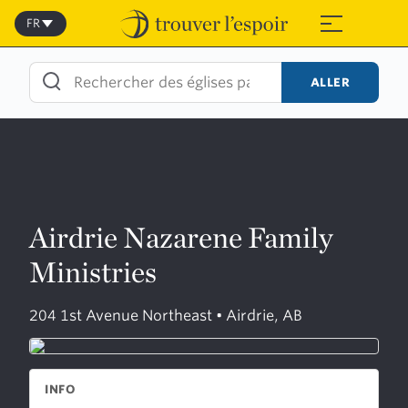
Skip
to
FR
≡
content
ALLER
Airdrie Nazarene Family
Ministries
204 1st Avenue Northeast • Airdrie, AB
INFO