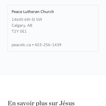
Learn
Peace Lutheran Church
more
14640 6th St SW
about
Calgary, AB
Peace
T2Y 0E1
Lutheran
Church
peacelc.ca
•
403-256-1439
En savoir plus sur Jésus