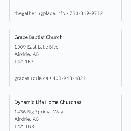
Gathering
Place
thegatheringplace.info
•
780-849-9712
Learn
Grace Baptist Church
more
1009 East Lake Blvd
about
Airdrie, AB
Grace
T4A 1R3
Baptist
Church
graceairdrie.ca
•
403-948-4821
Learn
Dynamic Life Home Churches
more
1436 Big Springs Way
about
Airdrie, AB
Dynamic
T4A 1N3
Life