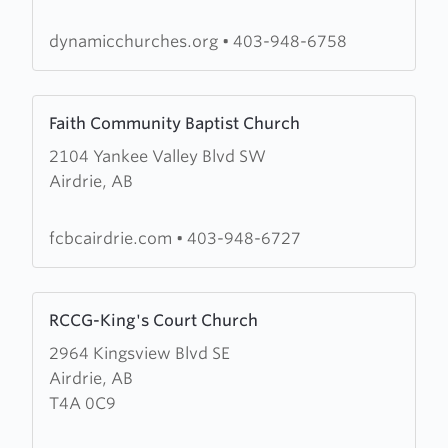
Home
Churches
dynamicchurches.org
•
403-948-6758
Learn
Faith Community Baptist Church
more
2104 Yankee Valley Blvd SW
about
Airdrie, AB
Faith
Community
Baptist
fcbcairdrie.com
•
403-948-6727
Church
Learn
RCCG-King's Court Church
more
2964 Kingsview Blvd SE
about
Airdrie, AB
RCCG-
T4A 0C9
King's
Court