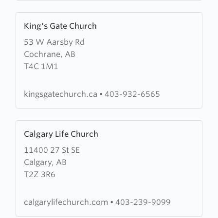
Learn
King's Gate Church
more
53 W Aarsby Rd
about
Cochrane, AB
King's
T4C 1M1
Gate
Church
kingsgatechurch.ca
•
403-932-6565
Learn
Calgary Life Church
more
11400 27 St SE
about
Calgary, AB
Calgary
T2Z 3R6
Life
Church
calgarylifechurch.com
•
403-239-9099