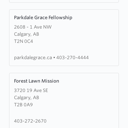
Learn
Parkdale Grace Fellowship
more
2608 - 1 Ave NW
about
Calgary, AB
Parkdale
T2N 0C4
Grace
Fellowship
parkdalegrace.ca
•
403-270-4444
Learn
Forest Lawn Mission
more
3720 19 Ave SE
about
Calgary, AB
Forest
T2B 0A9
Lawn
Mission
403-272-2670