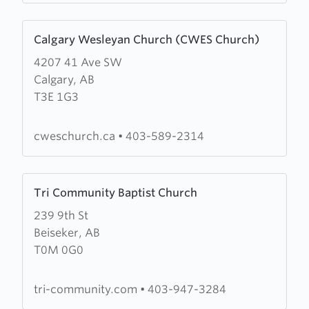
Learn
Calgary Wesleyan Church (CWES Church)
more
4207 41 Ave SW
about
Calgary, AB
Calgary
T3E 1G3
Wesleyan
Church
(CWES
cweschurch.ca
•
403-589-2314
Church)
Learn
Tri Community Baptist Church
more
239 9th St
about
Beiseker, AB
Tri
T0M 0G0
Community
Baptist
Church
tri-community.com
•
403-947-3284